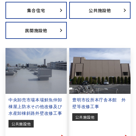
集合住宅
公共施設他
民間施設他
中央卸売市場本場鮮魚仲卸
豊明市役所本庁舎本館 外
棟屋上防水その他改修及び
壁等改修工事
水産卸棟斜路外壁改修工事
公共施設他
公共施設他