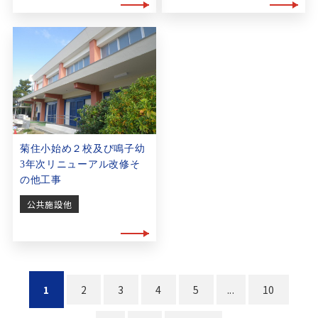
菊住小始め２校及び鳴子幼
3年次リニューアル改修そ
の他工事
公共施設他
1
2
3
4
5
...
10