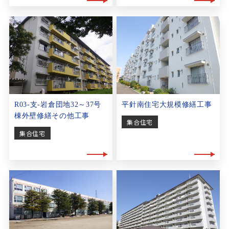
R03-支-岩倉団地32～37号
平針南住宅大規模修繕工事
棟外壁修繕その他工事
集合住宅
集合住宅