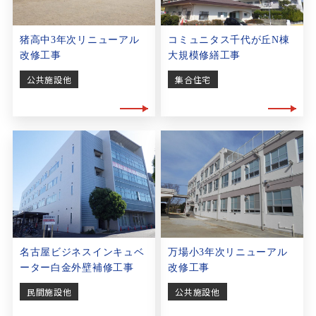
猪高中3年次リニューアル
コミュニタス千代が丘N棟
改修工事
大規模修繕工事
公共施設他
集合住宅
名古屋ビジネスインキュベ
万場小3年次リニューアル
ーター白金外壁補修工事
改修工事
民間施設他
公共施設他